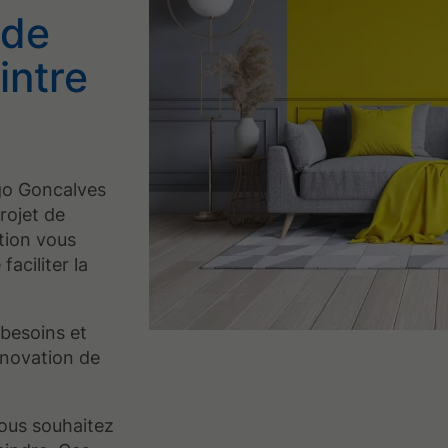
 de
intre
o Goncalves
projet de
tion vous
aciliter la
 besoins et
énovation de
ous souhaitez