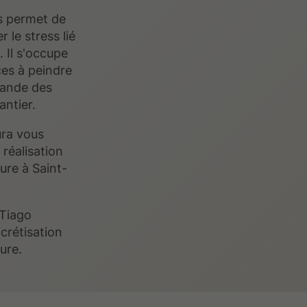
us permet de
le stress lié
 Il s'occupe
ces à peindre
mande des
antier.
ura vous
réalisation
ure à Saint-
 Tiago
ncrétisation
ure.