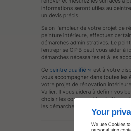
rénover et mesurez les surfaces à p
informations seront utiles au peintre
un devis précis.
Selon l'ampleur de votre projet de r
peinture intérieure, effectuez certai
démarches administratives. Le peint
l’entreprise G’P’B peut vous aider à id
démarches nécessaires et à les acco
Ce
peintre qualifié
est à votre dis
vous accompagner dans toutes les 
votre projet de rénovation intérieure
Vallier. Il vous aidera à définir vos b
choisir les couleurs et les finitions e
les démarches administratives.
Your priva
We use Cookies to
personalising conte