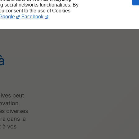
e
ng social networks functionalities. By
you consent to the use of Cookies
ojet
Google
Facebook
.
à
lves peut
ovation
les diverses
era dans la
t à vos