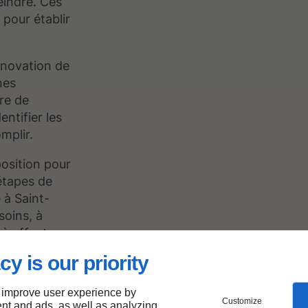
eindre. Ces
 pour établir
énovation de
nes
re de
entifier les
mplir.
position pour
étapes de
 à Saint-
esoins, à
t à effectuer
cy is our priority
 improve user experience by
Customize
nt and ads, as well as analyzing