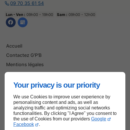
09 70 35 61 54
Lun - Ven :
09h00 - 19h00
Sam :
09h00 - 12h00
Accueil
Contactez G'P'B
Mentions légales
Plan du site
Your privacy is our priority
We use Cookies to improve user experience by
Haut de page
personalising content and ads, as well as
analyzing traffic and optimizing social networks
functionalities. By clicking "I Agree" you consent to
the use of Cookies from our providers
Google
Facebook
.